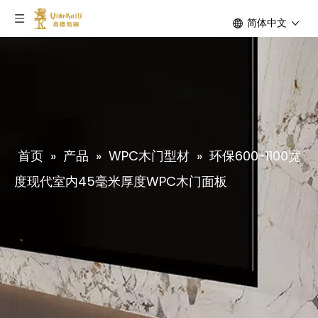
简体中文
首页
»
产品
»
WPC木门型材
»
环保600-1100宽
度现代室内45毫米厚度WPC木门面板